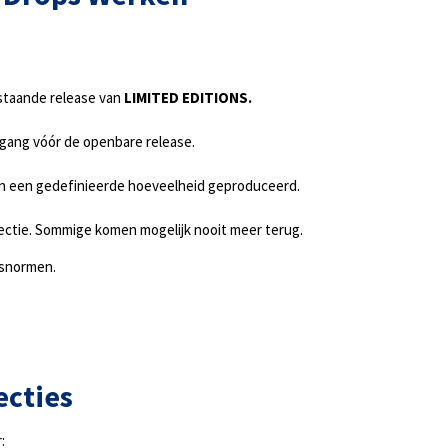
.
staande release van
LIMITED EDITIONS.
gang vóór de openbare release.
n een gedefinieerde hoeveelheid geproduceerd.
llectie. Sommige komen mogelijk nooit meer terug.
itsnormen.
ecties
: