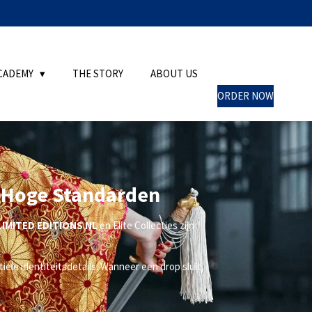
CADEMY
THE STORY
ABOUT US
ORDER NOW
, Hoge Standarden
LIMITED EDITIONS NL
en Elite Collecties zijn
ele identiteitsdetails. Wanneer een drop sluit,