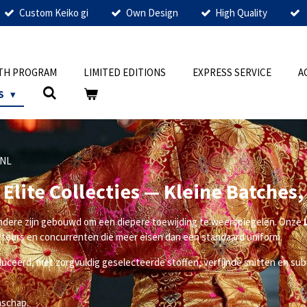
Custom Keiko gi
Own Design
High Quality
TH PROGRAM
LIMITED EDITIONS
EXPRESS SERVICE
A
S
 NL
 Elite Collecties — Kleine Batches
ndere zijn gebouwd om een diepere toewijding te weerspiegelen. Onze
teurs en concurrenten die meer eisen dan een standaard uniform.
ceerd, met zorgvuldig geselecteerde stoffen, verfijnde snitten en subti
nschap.