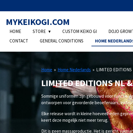
Ga
direct
MYKEIKOGI.COM
naar
de
HOME
STORE
CUSTOM KEIKO GI
DOJO GROW
hoofdinhoud
CONTACT
GENERAL CONDITIONS
HOME NEDERLAND
Home
»
Home Nederlands
»
LIMITED EDITIONS
LIMITED EDITIONS NL
&
Sommige uniformen zijn gebouwd voor functie. A
ontworpen voor gevorderde beoefenaars, instruc
Elke release wordt in kleine hoeveelheden geprodu
keert deze mogelijk niet meer terug.
Dit is geen massaproductie. Het is gericht vakma