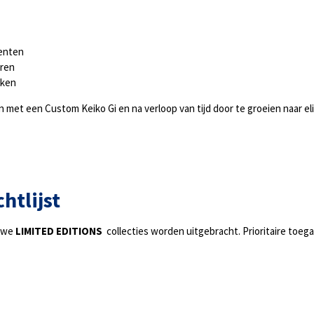
menten
eren
eken
 met een Custom Keiko Gi en na verloop van tijd door te groeien naar eli
htlijst
euwe
LIMITED EDITIONS
collecties worden uitgebracht. Prioritaire toe