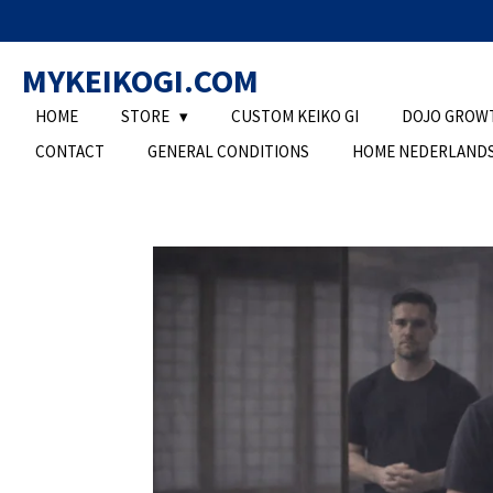
Ga
direct
MYKEIKOGI.COM
naar
de
HOME
STORE
CUSTOM KEIKO GI
DOJO GROW
hoofdinhoud
CONTACT
GENERAL CONDITIONS
HOME NEDERLAND