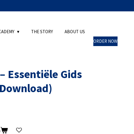
CADEMY
THE STORY
ABOUT US
ORDER NOW
– Essentiële Gids
 Download)
n