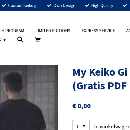
Custom Keiko gi
Own Design
High Quality
TH PROGRAM
LIMITED EDITIONS
EXPRESS SERVICE
A
S
My Keiko Gi 
(Gratis PDF
€ 0,00
In winkelwage