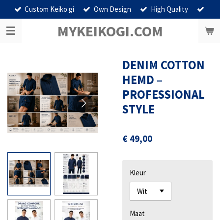
Custom Keiko gi
Own Design
High Quality
Ga
direct
MYKEIKOGI.COM
naar
de
hoofdinhoud
DENIM COTTON
HEMD –
PROFESSIONAL
STYLE
€ 49,00
Kleur
Maat